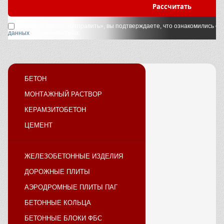
Рассчитать
Нажимая кнопку «Отправить», вы подтверждаете, что ознакомились с
у
данных
и принимаете их.
БЕТОН
МОНТАЖНЫЙ РАСТВОР
КЕРАМЗИТОБЕТОН
ЦЕМЕНТ
ЖЕЛЕЗОБЕТОННЫЕ ИЗДЕЛИЯ
ДОРОЖНЫЕ ПЛИТЫ
АЭРОДРОМНЫЕ ПЛИТЫ ПАГ
БЕТОННЫЕ КОЛЬЦА
БЕТОННЫЕ БЛОКИ ФБС