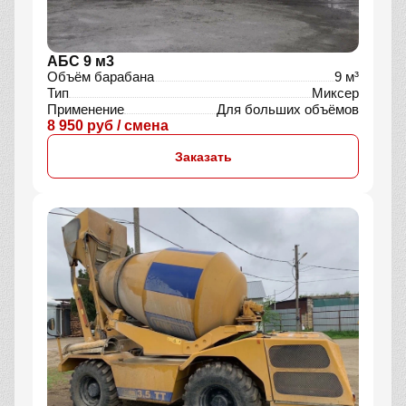
АБС 9 м3
Объём барабана
9 м³
Тип
Миксер
Применение
Для больших объёмов
8 950 руб / смена
Заказать