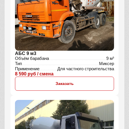
АБС 9 м3
Объём барабана
9 м³
Тип
Миксер
Применение
Для частного строительства
8 590 руб / смена
Заказать