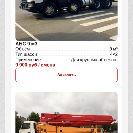
АБС 9 м3
Объём
9 м³
Тип шасси
4×2
Применение
Для крупных объектов
9 900 руб / смена
Заказать