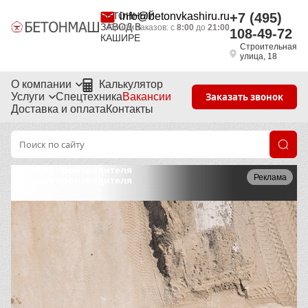
БЕТОННЫЙ
info@betonvkashiru.ru
+7 (495)
ЗАВОД В
Приём заказов: с
8:00
до
21:00
108-49-72
КАШИРЕ
Строительная
улица, 18
О компании
Калькулятор
Услуги
Спецтехника
Вакансии
Заказать звонок
Доставка и оплата
Контакты
Бетон от производителя
Реклама
Бетон от производителя