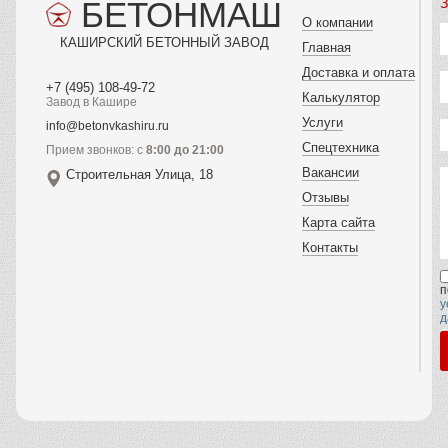
БЕТОНМАШ
З
О компании
КАШИРСКИЙ БЕТОННЫЙ ЗАВОД
Главная
Доставка и оплата
+7 (495) 108-49-72
Калькулятор
Завод в Кашире
Услуги
info@betonvkashiru.ru
Спецтехника
Прием звонков: с
8:00 до 21:00
Вакансии
Строительная Улица, 18
Отзывы
Карта сайта
Контакты
п
у
д