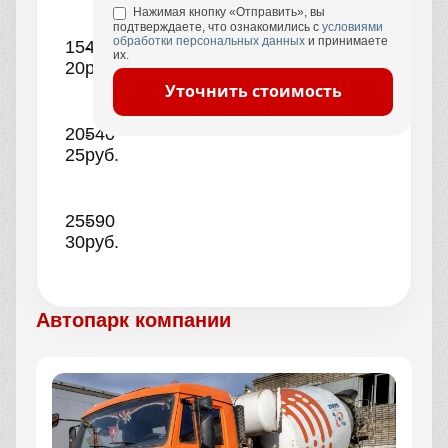
Нажимая кнопку «Отправить», вы
подтверждаете, что ознакомились с
условиями
обработки персональных данных
и принимаете
15-
490
их.
20
руб.
Уточнить стоимость
20-
540
25
руб.
25-
590
30
руб.
Автопарк компании