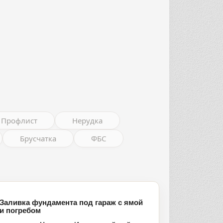
Профлист
Нерудка
Брусчатка
ФБС
Заливка фундамента под гараж с ямой
и погребом