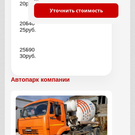
20
руб.
Уточнить стоимость
20-
540
25
руб.
25-
590
30
руб.
Автопарк компании