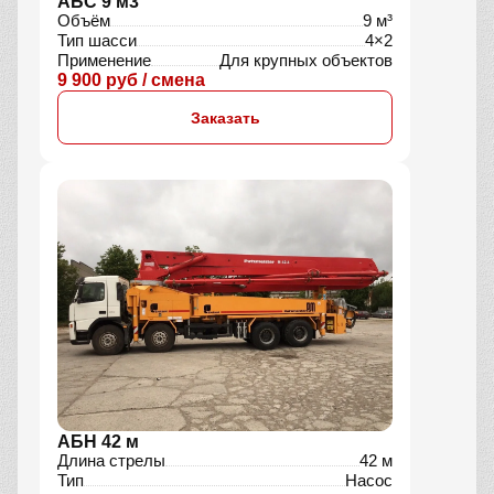
АБС 9 м3
Объём
9 м³
Тип шасси
4×2
Применение
Для крупных объектов
9 900 руб / смена
Заказать
АБН 42 м
Длина стрелы
42 м
Тип
Насос