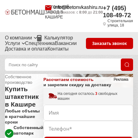
БЕТОННЫЙ
info@betonvkashiru.ru
+7 (495)
ЗАВОД В
Приём заказов: с
8:00
до
21:00
108-49-72
КАШИРЕ
Строительная
улица, 18
О компании
Калькулятор
Услуги
Спецтехника
Вакансии
Заказать звонок
Доставка и оплата
Контакты
Собственное
Рассчитаем стоимость
Реклама
производство
и закрепим скидку на доставку
Купить
На сегодня осталось
3
свободных
штакетник
машин
в Кашире
Любые объемы
в кратчайшие
сроки
Собственный
автопарк