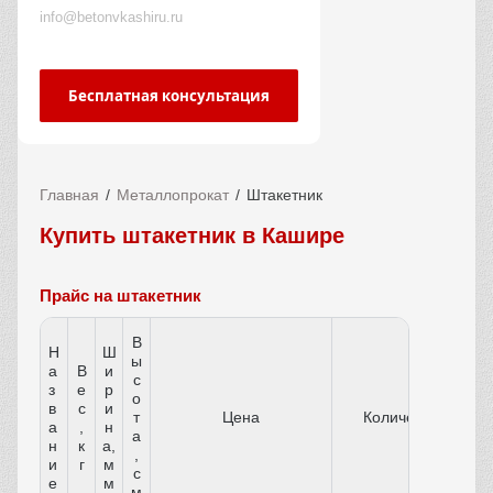
info@betonvkashiru.ru
Бесплатная консультация
Главная
Металлопрокат
Штакетник
Купить штакетник в Кашире
Прайс на штакетник
В
Н
Ш
ы
а
В
и
с
з
е
р
о
в
с
и
т
Цена
Количество
а
,
н
а
н
к
а,
,
и
г
м
с
е
м
м