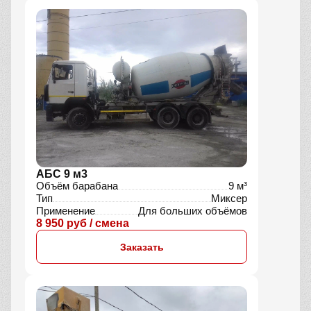
АБС 9 м3
Объём барабана
9 м³
Тип
Миксер
Применение
Для больших объёмов
8 950 руб / смена
Заказать