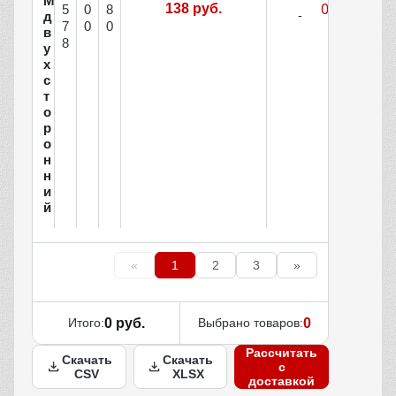
М
138 руб.
5
0
8
д
7
0
0
в
8
у
х
с
т
о
р
о
н
н
и
й
«
1
2
3
»
Итого:
0 руб.
Выбрано товаров:
0
Рассчитать
Скачать
Скачать
с
CSV
XLSX
доставкой