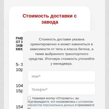
Стоимость доставки с
завода
РАССТОЯНИЕ
ЦЕНА
Стоимость доставки указана
ОТ
ЗА
ориентировочно и может изменяться в
ЗАВОДА,
1
зависимости от типа и класса бетона, а
КМ
КУБ
также выбранного транспортного
средства. Итоговую стоимость уточняйте
у менеджера.
5-
390
10
руб.
10-
440
15
руб.
Нажимая кнопку «Отправить», вы
подтверждаете, что ознакомились с
условиями
обработки персональных данных
и принимаете
15-
490
их.